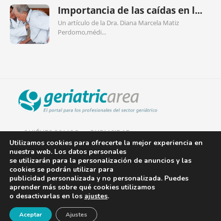
Importancia de las caídas en l...
Un artículo de la Dra. Diana Marcela Matiz
Perdomo,médi...
QUIÉNES SOMOS
PUBLICIDAD
Utilizamos cookies para ofrecerte la mejor experiencia en
nuestra web. Los datos personales
AVISO LEGAL
se utilizarán para la personalización de anuncios y las
cookies se podrán utilizar para
POLÍTICA DE COOKIES
publicidad personalizada y no personalizada. Puedes
aprender más sobre qué cookies utilizamos
POLÍTICA DE PRIVACIDAD
o desactivarlas en los
ajustes
.
¡Newsletter!
CONTACTO
Aceptar
Ajustes