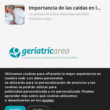
Importancia de las caídas en l...
Un artículo de la Dra. Diana Marcela Matiz
Perdomo,médi...
QUIÉNES SOMOS
PUBLICIDAD
Utilizamos cookies para ofrecerte la mejor experiencia en
nuestra web. Los datos personales
AVISO LEGAL
se utilizarán para la personalización de anuncios y las
cookies se podrán utilizar para
POLÍTICA DE COOKIES
publicidad personalizada y no personalizada. Puedes
aprender más sobre qué cookies utilizamos
POLÍTICA DE PRIVACIDAD
o desactivarlas en los
ajustes
.
¡Newsletter!
CONTACTO
Aceptar
Ajustes