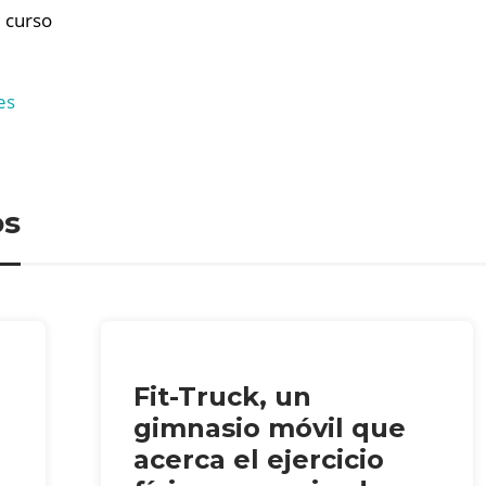
l curso
es
os
Fit-Truck, un
gimnasio móvil que
acerca el ejercicio