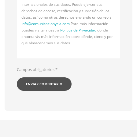
internacionales de sus datos. Puede ejercer sus
derechos de acceso, rectificación y supresión de los
datos, así como otros derechos enviando un correo a
info@
comunicacionycia.com
Para más información
puedes visitar nuestra
Política de Privacidad
donde
entontarás más información sobre dónde, cómo y por
qué almacenamos sus datos.
Campos obligatorios
*