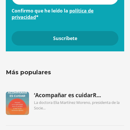
Confirmo que he leído la
política de
privacidad
*
Más populares
‘Acompañar es cuidarR...
La doctora Elia Martínez Moreno, presidenta de la
Socie...