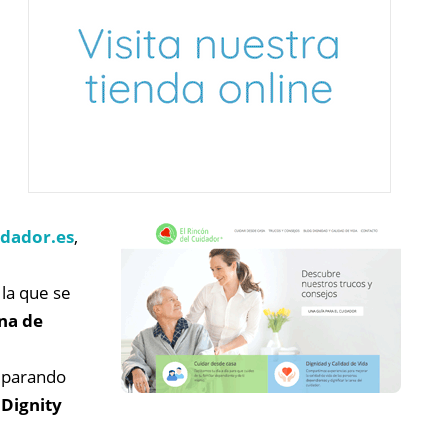
dador.es
,
 la que se
ina de
reparando
n
Dignity