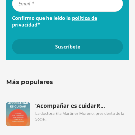
Confirmo que he leído la
política de
privacidad
*
Más populares
‘Acompañar es cuidarR...
La doctora Elia Martínez Moreno, presidenta de la
Socie...