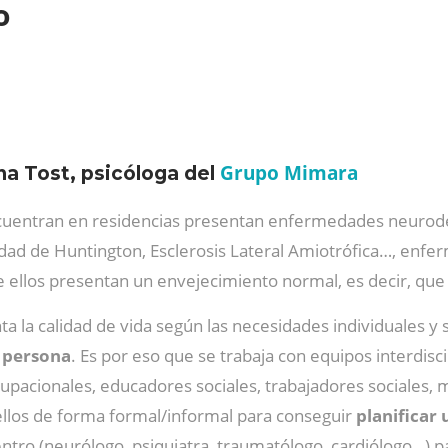
vo
Grupo Mimara
na Tost, psicóloga del
encuentran en residencias presentan enfermedades neurod
d de Huntington, Esclerosis Lateral Amiotrófica…, enfe
 ellos presentan un envejecimiento normal, es decir, qu
ta la calidad de vida según las necesidades individuales 
a persona
. Es por eso que se trabaja con equipos interdis
upacionales, educadores sociales, trabajadores sociales, m
 ellos de forma formal/informal para conseguir
planificar
centro (neurólogo, psiquiatra, traumatólogo, cardiólogo…) p