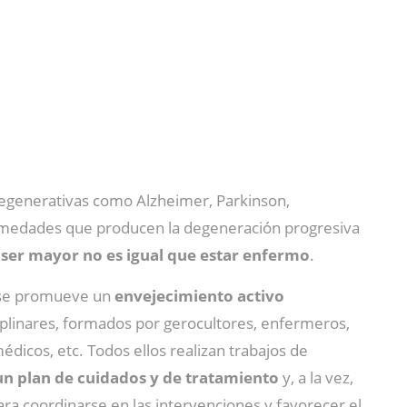
egenerativas como Alzheimer, Parkinson,
rmedades que producen la degeneración progresiva
e
ser mayor no es igual que estar enfermo
.
y se promueve un
envejecimiento activo
ciplinares, formados por gerocultores, enfermeros,
édicos, etc. Todos ellos realizan trabajos de
 un plan de cuidados y de tratamiento
y, a la vez,
ara coordinarse en las intervenciones y favorecer el