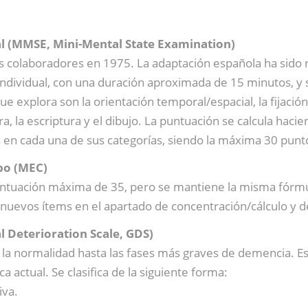
 (MMSE, Mini-Mental State Examination)
os colaboradores en 1975. La adaptación española ha sido r
ndividual, con una duración aproximada de 15 minutos, y su
e explora son la orientación temporal/espacial, la fijación,
ura, la escriptura y el dibujo. La puntuación se calcula ha
os en cada una de sus categorías, siendo la máxima 30 punt
bo (MEC)
untuación máxima de 35, pero se mantiene la misma fórmul
 nuevos ítems en el apartado de concentración/cálculo y d
l Deterioration Scale, GDS)
 la normalidad hasta las fases más graves de demencia. Esta
ca actual. Se clasifica de la siguiente forma:
iva.