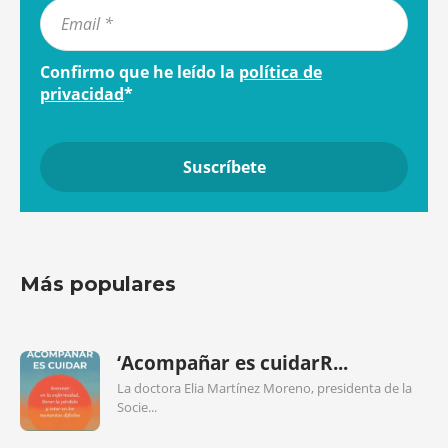
Confirmo que he leído la
política de
privacidad
*
Más populares
‘Acompañar es cuidarR...
La doctora Elia Martínez Moreno, presidenta de la
Socie...