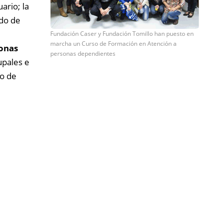
ario; la
ado de
Fundación Caser y Fundación Tomillo han puesto en
marcha un Curso de Formación en Atención a
sonas
personas dependientes
upales e
to de