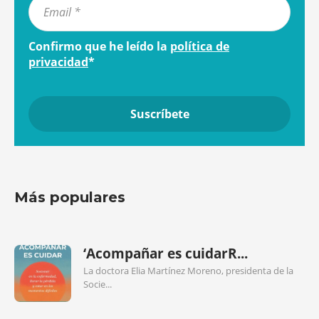
Confirmo que he leído la
política de
privacidad
*
Más populares
‘Acompañar es cuidarR...
La doctora Elia Martínez Moreno, presidenta de la
Socie...