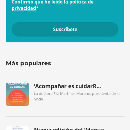
Confirmo que he leído la
política de
privacidad
*
Más populares
‘Acompañar es cuidarR...
La doctora Elia Martínez Moreno, presidenta de la
Socie...
Nueva edición del ‘Manua...