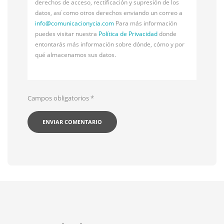
derechos de acceso, rectificación y supresión de los
datos, así como otros derechos enviando un correo a
info@
comunicacionycia.com
Para más información
puedes visitar nuestra
Política de Privacidad
donde
entontarás más información sobre dónde, cómo y por
qué almacenamos sus datos.
Campos obligatorios
*