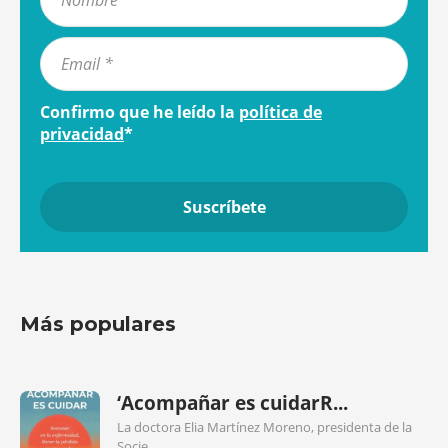
Confirmo que he leído la
política de
privacidad
*
Más populares
‘Acompañar es cuidarR...
La doctora Elia Martínez Moreno, presidenta de la
Socie...