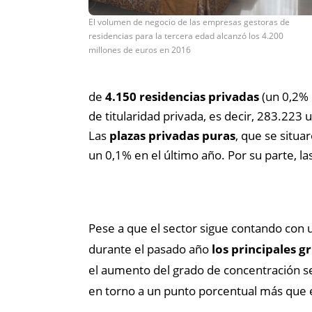
El volumen de negocio de las empresas gestoras de
residencias para la tercera edad alcanzó los 4.200
millones de euros en 2016
de
4.150 residencias privadas
(un 0,2% 
de titularidad privada, es decir, 283.223
Las
plazas privadas puras
, que se situ
un 0,1% en el último año. Por su parte, la
Pese a que el sector sigue contando con
durante el pasado año
los principales 
el aumento del grado de concentración se
en torno a un punto porcentual más que 