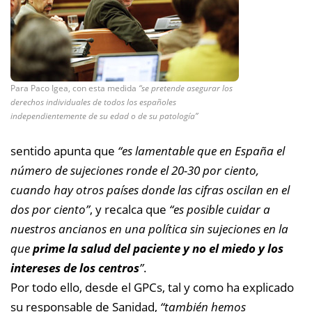
Para Paco Igea, con esta medida
“se pretende asegurar los
derechos individuales de todos los españoles
independientemente de su edad o de su patología”
sentido apunta que
“es lamentable que en España el
número de sujeciones ronde el 20-30 por ciento,
cuando hay otros países donde las cifras oscilan en el
dos por ciento”
, y recalca que
“es posible cuidar a
nuestros ancianos en una política sin sujeciones en la
que
prime la salud del paciente y no el miedo y los
intereses de los centros
”
.
Por todo ello, desde el GPCs, tal y como ha explicado
su responsable de Sanidad,
“también hemos