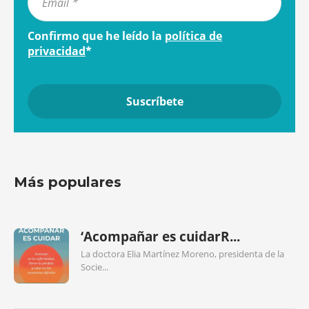
Confirmo que he leído la
política de
privacidad
*
Más populares
‘Acompañar es cuidarR...
La doctora Elia Martínez Moreno, presidenta de la
Socie...