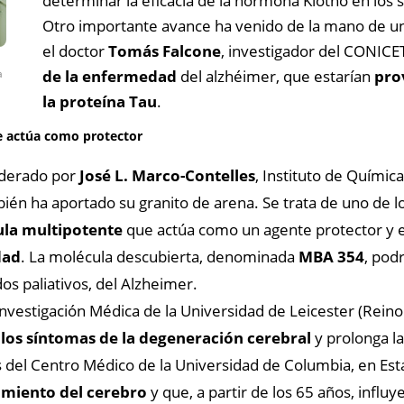
determinar la eficacia de la hormona Klotho en los
Otro importante avance ha venido de la mano de un
el doctor
Tomás Falcone
, investigador del CONICE
a
de la enfermedad
del alzhéimer, que estarían
pro
la proteína Tau
.
e actúa como protector
iderado por
José L. Marco-Contelles
, Instituto de Químic
mbién ha aportado su granito de arena. Se trata de uno de
la multipotente
que actúa como un agente protector y 
dad
. La molécula descubierta, denominada
MBA 354
, pod
dos paliativos, del Alzheimer.
Investigación Médica de la Universidad de Leicester (Reino
os síntomas de la degeneración cerebral
y prolonga la
s del Centro Médico de la Universidad de Columbia, en Es
miento del cerebro
y que, a partir de los 65 años, infl