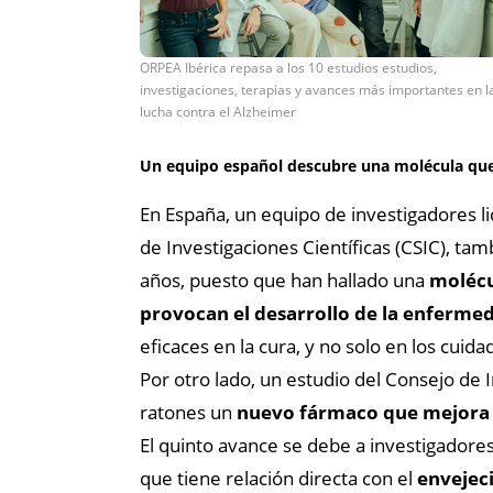
ORPEA Ibérica repasa a los 10 estudios estudios,
investigaciones, terapias y avances más importantes en l
lucha contra el Alzheimer
Un equipo español descubre una molécula qu
En España, un equipo de investigadores l
de Investigaciones Científicas (CSIC), ta
años, puesto que han hallado una
molécu
provocan el desarrollo de la enferme
eficaces en la cura, y no solo en los cuida
Por otro lado, un estudio del Consejo de 
ratones un
nuevo fármaco que mejora l
El quinto avance se debe a investigadore
que tiene relación directa con el
envejeci