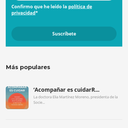
Confirmo que he leído la
política de
privacidad
*
Más populares
‘Acompañar es cuidarR...
La doctora Elia Martínez Moreno, presidenta de la
Socie...