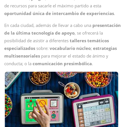
de recursos para sacarle el máximo partido a esta
oportunidad única de intercambio de experiencias
.
En cada ciudad, además de llevar a cabo una
presentación
de la última tecnología de apoyo
, se ofrecerá la
posibilidad de asistir a diferentes
talleres temáticos
especializados
sobre:
vocabulario núcleo
;
estrategias
multisensoriales
para mejorar el estado de ánimo y
conducta; o la
comunicación presimbólica
.