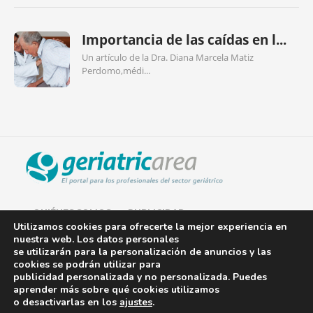
Importancia de las caídas en l...
Un artículo de la Dra. Diana Marcela Matiz
Perdomo,médi...
QUIÉNES SOMOS
PUBLICIDAD
Utilizamos cookies para ofrecerte la mejor experiencia en
nuestra web. Los datos personales
AVISO LEGAL
se utilizarán para la personalización de anuncios y las
cookies se podrán utilizar para
POLÍTICA DE COOKIES
publicidad personalizada y no personalizada. Puedes
aprender más sobre qué cookies utilizamos
POLÍTICA DE PRIVACIDAD
o desactivarlas en los
ajustes
.