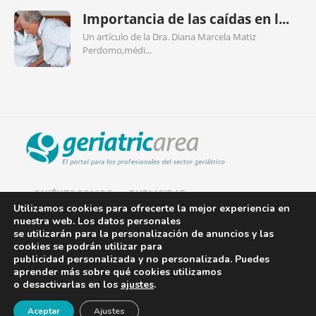
Importancia de las caídas en l...
Un artículo de la Dra. Diana Marcela Matiz
Perdomo,médi...
QUIÉNES SOMOS
PUBLICIDAD
Utilizamos cookies para ofrecerte la mejor experiencia en
nuestra web. Los datos personales
AVISO LEGAL
se utilizarán para la personalización de anuncios y las
cookies se podrán utilizar para
POLÍTICA DE COOKIES
publicidad personalizada y no personalizada. Puedes
aprender más sobre qué cookies utilizamos
POLÍTICA DE PRIVACIDAD
o desactivarlas en los
ajustes
.
¡Newsletter!
CONTACTO
Aceptar
Ajustes