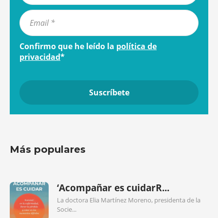
Confirmo que he leído la
política de
privacidad
*
Más populares
‘Acompañar es cuidarR...
La doctora Elia Martínez Moreno, presidenta de la
Socie...