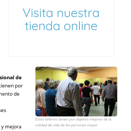
sional de
tienen por
mento de
ses
Estos talleres tienen por objetivo mejorar de la
calidad de vida de las personas mayor
n y mejora