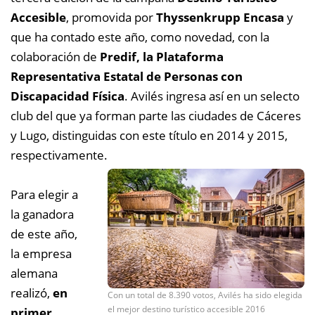
Accesible
, promovida por
Thyssenkrupp Encasa
y
que ha contado este año, como novedad, con la
colaboración de
Predif, la Plataforma
Representativa Estatal de Personas con
Discapacidad Física
. Avilés ingresa así en un selecto
club del que ya forman parte las ciudades de Cáceres
y Lugo, distinguidas con este título en 2014 y 2015,
respectivamente.
Para elegir a
la ganadora
de este año,
la empresa
alemana
realizó,
en
Con un total de 8.390 votos, Avilés ha sido elegida
el mejor destino turístico accesible 2016
primer