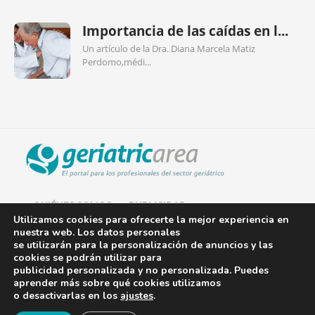
Importancia de las caídas en l...
Un artículo de la Dra. Diana Marcela Matiz
Perdomo,médi...
QUIÉNES SOMOS
PUBLICIDAD
Utilizamos cookies para ofrecerte la mejor experiencia en
nuestra web. Los datos personales
AVISO LEGAL
se utilizarán para la personalización de anuncios y las
cookies se podrán utilizar para
POLÍTICA DE COOKIES
publicidad personalizada y no personalizada. Puedes
aprender más sobre qué cookies utilizamos
POLÍTICA DE PRIVACIDAD
o desactivarlas en los
ajustes
.