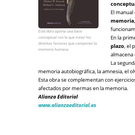
conceptua
El manual
memoria
funcionam
Este libro aporta una base
En la prim
conceptual con la que tratar los
distintos factores que componen la
plazo
, el
memoria humana
almacena 
La segunda
memoria autobiográfica, la amnesia, el olv
Esta obra se complementan con ejercicio
afectados por mermas en la memoria.
Alianza Editorial
www.alianzaeditorial.es