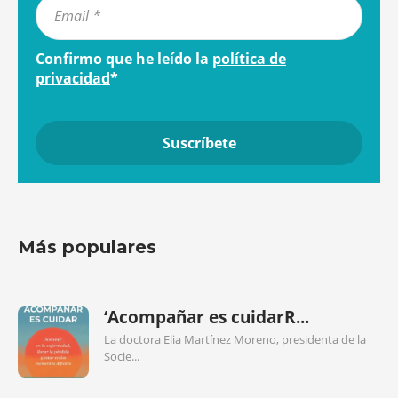
Confirmo que he leído la
política de
privacidad
*
Más populares
‘Acompañar es cuidarR...
La doctora Elia Martínez Moreno, presidenta de la
Socie...