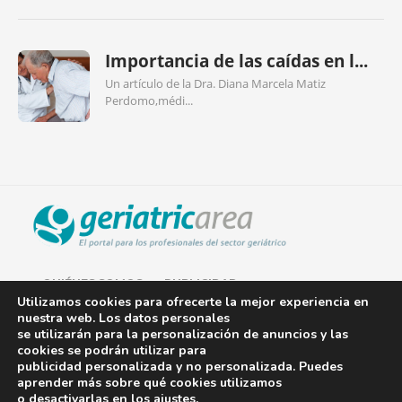
Importancia de las caídas en l...
Un artículo de la Dra. Diana Marcela Matiz
Perdomo,médi...
QUIÉNES SOMOS
PUBLICIDAD
Utilizamos cookies para ofrecerte la mejor experiencia en
nuestra web. Los datos personales
AVISO LEGAL
se utilizarán para la personalización de anuncios y las
cookies se podrán utilizar para
POLÍTICA DE COOKIES
publicidad personalizada y no personalizada. Puedes
aprender más sobre qué cookies utilizamos
POLÍTICA DE PRIVACIDAD
o desactivarlas en los
ajustes
.