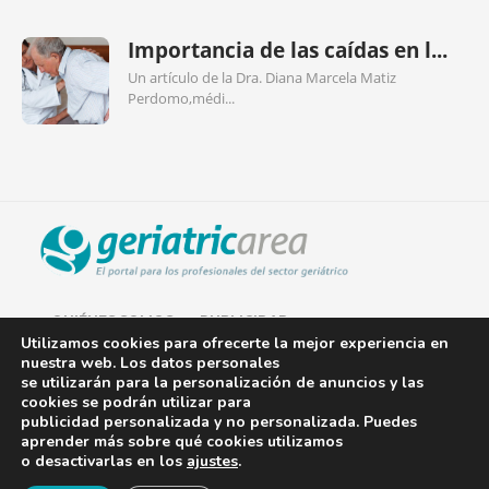
Importancia de las caídas en l...
Un artículo de la Dra. Diana Marcela Matiz
Perdomo,médi...
QUIÉNES SOMOS
PUBLICIDAD
Utilizamos cookies para ofrecerte la mejor experiencia en
nuestra web. Los datos personales
AVISO LEGAL
se utilizarán para la personalización de anuncios y las
cookies se podrán utilizar para
POLÍTICA DE COOKIES
publicidad personalizada y no personalizada. Puedes
aprender más sobre qué cookies utilizamos
POLÍTICA DE PRIVACIDAD
o desactivarlas en los
ajustes
.