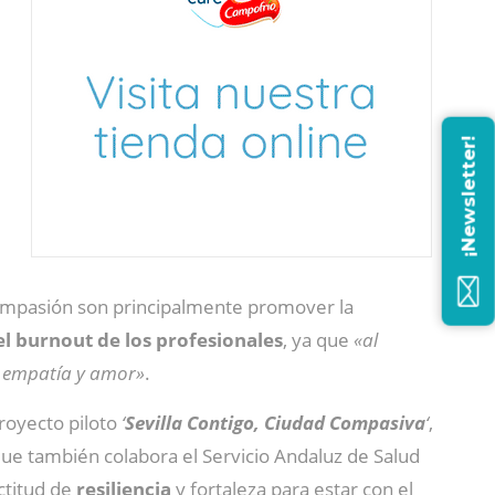
¡Newsletter!
 compasión son principalmente promover la
 el burnout de los profesionales
, ya que
«al
, empatía y amor»
.
royecto piloto
‘
Sevilla Contigo, Ciudad Compasiva
‘
,
 que también colabora el Servicio Andaluz de Salud
ctitud de
resiliencia
y fortaleza para estar con el