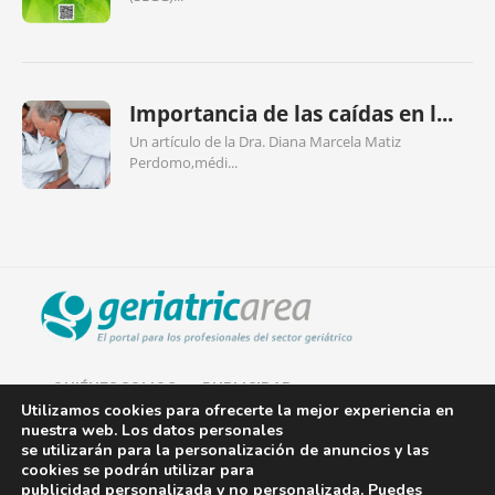
Importancia de las caídas en l...
Un artículo de la Dra. Diana Marcela Matiz
Perdomo,médi...
QUIÉNES SOMOS
PUBLICIDAD
Utilizamos cookies para ofrecerte la mejor experiencia en
nuestra web. Los datos personales
AVISO LEGAL
se utilizarán para la personalización de anuncios y las
cookies se podrán utilizar para
POLÍTICA DE COOKIES
publicidad personalizada y no personalizada. Puedes