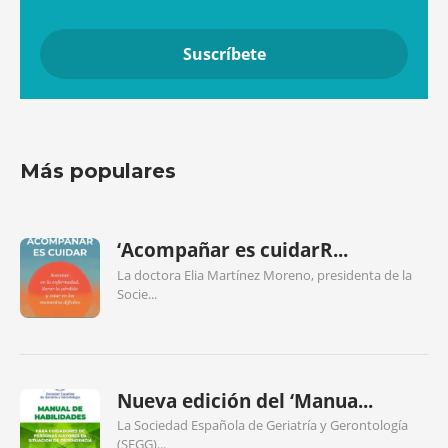
Más populares
‘Acompañar es cuidarR...
La doctora Elia Martínez Moreno, presidenta de la
Socie...
Nueva edición del ‘Manua...
La Sociedad Española de Geriatría y Gerontología
(SEGG)...