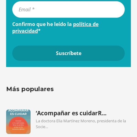
Confirmo que he leído la
política de
privacidad
*
Más populares
‘Acompañar es cuidarR...
La doctora Elia Martínez Moreno, presidenta de la
Socie...