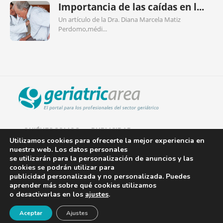
Importancia de las caídas en l...
Un artículo de la Dra. Diana Marcela Matiz
Perdomo,médi...
QUIÉNES SOMOS
PUBLICIDAD
Utilizamos cookies para ofrecerte la mejor experiencia en
nuestra web. Los datos personales
AVISO LEGAL
se utilizarán para la personalización de anuncios y las
cookies se podrán utilizar para
POLÍTICA DE COOKIES
publicidad personalizada y no personalizada. Puedes
aprender más sobre qué cookies utilizamos
POLÍTICA DE PRIVACIDAD
o desactivarlas en los
ajustes
.
¡Newsletter!
CONTACTO
Aceptar
Ajustes