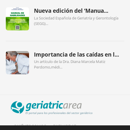
Nueva edición del ‘Manua...
La Sociedad Española de Geriatría y Gerontología
(SEGG)...
Importancia de las caídas en l...
Un artículo de la Dra. Diana Marcela Matiz
Perdomo,médi...
QUIÉNES SOMOS
PUBLICIDAD