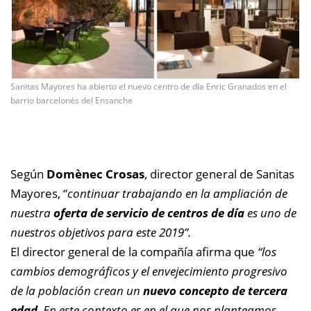
Sanitas Mayores ha abierto el nuevo centro de día Enric Granados en el
barrio barcelonés del Ensanche
Según
Domènec Crosas
, director general de Sanitas
Mayores, “
continuar trabajando en la ampliación de
nuestra
oferta de servicio de centros de día
es uno de
nuestros objetivos para este 2019”.
El director general de la compañía afirma que
“los
cambios demográficos y el envejecimiento progresivo
de la población crean un
nuevo concepto de tercera
edad
. En este contexto es en el que nos planteamos