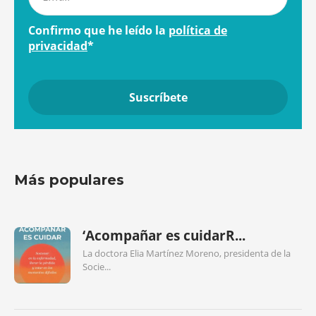
Confirmo que he leído la
política de
privacidad
*
Más populares
‘Acompañar es cuidarR...
La doctora Elia Martínez Moreno, presidenta de la
Socie...