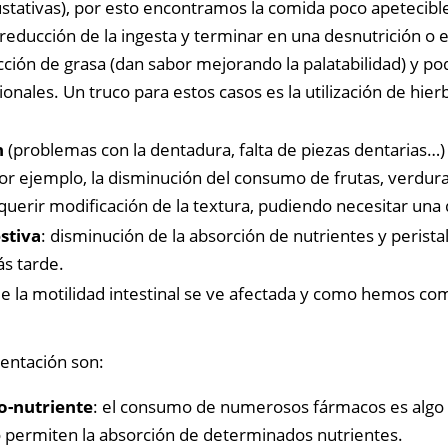
ustativas), por esto encontramos la comida poco apetecibl
reducción de la ingesta y terminar en una desnutrición o e
cción de grasa (dan sabor mejorando la palatabilidad) y po
ionales. Un truco para estos casos es la utilización de hier
n
(problemas con la dentadura, falta de piezas dentarias…)
or ejemplo, la disminución del consumo de frutas, verdura
uerir modificación de la textura, pudiendo necesitar una di
stiva
: disminución de la absorción de nutrientes y perista
ás tarde.
ue la motilidad intestinal se ve afectada y como hemos c
.
mentación son:
o-nutriente
: el consumo de numerosos fármacos es algo 
 permiten la absorción de determinados nutrientes.