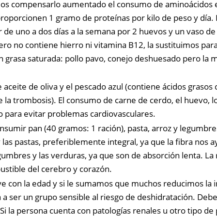
mos compensarlo aumentado el consumo de aminoácidos ese
roporcionen 1 gramo de proteínas por kilo de peso y día.
ir de uno a dos días a la semana por 2 huevos y un vaso de l
ero no contiene hierro ni vitamina B12, la sustituimos para
en grasa saturada: pollo pavo, conejo deshuesado pero la m
ceite de oliva y el pescado azul (contiene ácidos grasos 
 la trombosis). El consumo de carne de cerdo, el huevo, los
 para evitar problemas cardiovasculares.
sumir pan (40 gramos: 1 ración), pasta, arroz y legumbres
y las pastas, preferiblemente integral, ya que la fibra no
egumbres y las verduras, ya que son de absorción lenta. La
ustible del cerebro y corazón.
ye con la edad y si le sumamos que muchos reducimos la in
eva a ser un grupo sensible al riesgo de deshidratación. 
 Si la persona cuenta con patologías renales u otro tipo de 