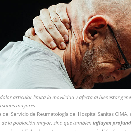
 dolor articular limita la movilidad y afecta al bienestar gene
rsonas mayores
fa del Servicio de Reumatología del Hospital Sanitas CIMA,
d de la población mayor, sino que también
influyen profun