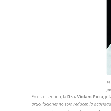
El
pe
En este sentido, la
Dra. Violant Poca
, je
articulaciones no solo reducen la activida