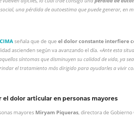
 vuelven difíciles, lo cual trae consigo una
pérdida de auto
nto social, una pérdida de autoestima que puede generar, e
s CIMA
señala que de que
el dolor constante interfiere 
lidad ascienden según va avanzando el día.
«Ante esta situ
 aquellos síntomas que disminuyen su calidad de vida, ya sea
brindar el tratamiento más dirigido para ayudarles a vivir 
el dolor articular en personas mayores
ersonas mayores
Miryam Piqueras
, directora de Gobierno 