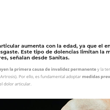
 articular aumenta con la edad, ya que el 
esgaste. Este tipo de dolencias limitan la 
es, señalan desde Sanitas.
yen la primera causa de invalidez permanente
y la te
 Artrosis). Por ello, es fundamental adoptar
medidas prev
el dolor articular.