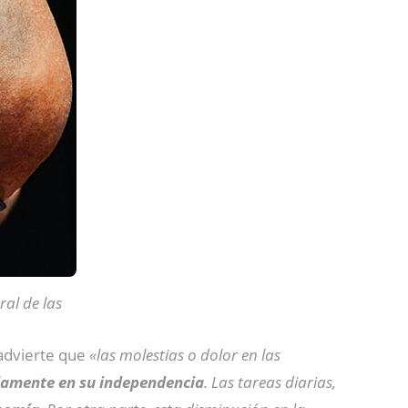
ral de las
 advierte que
«las molestias o dolor en las
damente en su independencia
. Las tareas diarias,