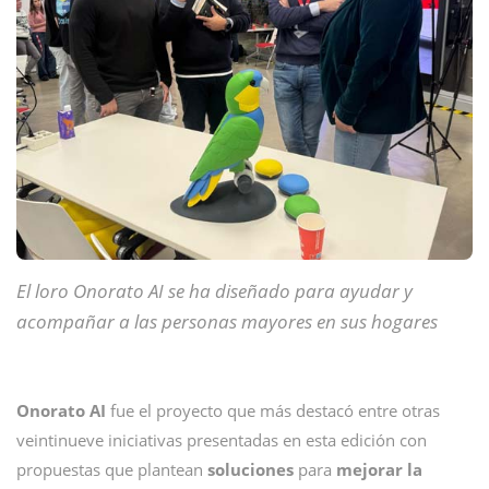
El loro Onorato AI se ha diseñado para ayudar y
acompañar a las personas mayores en sus hogares
Onorato AI
fue el proyecto que más destacó entre otras
veintinueve iniciativas presentadas en esta edición con
propuestas que plantean
soluciones
para
mejorar la