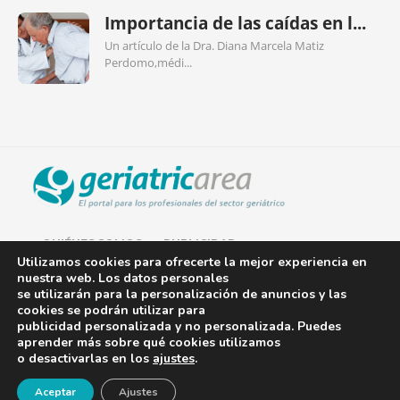
Importancia de las caídas en l...
Un artículo de la Dra. Diana Marcela Matiz
Perdomo,médi...
QUIÉNES SOMOS
PUBLICIDAD
Utilizamos cookies para ofrecerte la mejor experiencia en
nuestra web. Los datos personales
AVISO LEGAL
se utilizarán para la personalización de anuncios y las
cookies se podrán utilizar para
POLÍTICA DE COOKIES
publicidad personalizada y no personalizada. Puedes
aprender más sobre qué cookies utilizamos
POLÍTICA DE PRIVACIDAD
o desactivarlas en los
ajustes
.
¡Newsletter!
CONTACTO
Aceptar
Ajustes