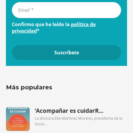
Confirmo que he leído la
política de
privacidad
*
Más populares
‘Acompañar es cuidarR...
La doctora Elia Martínez Moreno, presidenta de la
Socie...