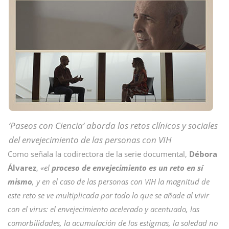
‘Paseos con Ciencia’ aborda los retos clínicos y sociales
del envejecimiento de las personas con VIH
Como señala la codirectora de la serie documental,
Débora
Álvarez
,
«el
proceso de envejecimiento es un reto en sí
mismo
, y en el caso de las personas con VIH la magnitud de
este reto se ve multiplicada por todo lo que se añade al vivir
con el virus: el envejecimiento acelerado y acentuado, las
comorbilidades, la acumulación de los estigmas, la soledad no