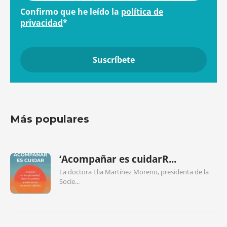
Confirmo que he leído la
política de
privacidad
*
Más populares
‘Acompañar es cuidarR...
La doctora Elia Martínez Moreno, presidenta de la
Socie...