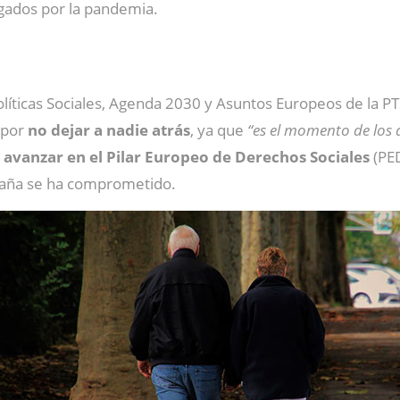
igados por la pandemia.
Políticas Sociales, Agenda 2030 y Asuntos Europeos de la P
 por
no dejar a nadie atrás
, ya que
“es el momento de los d
e
avanzar en el Pilar Europeo de Derechos Sociales
(PED
paña se ha comprometido.