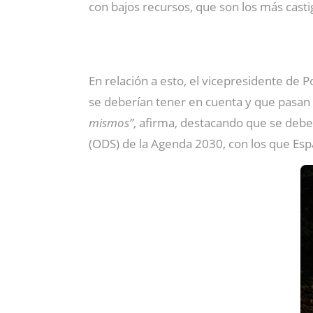
con bajos recursos, que son los más cast
En relación a esto, el vicepresidente de 
se deberían tener en cuenta y que pasan
mismos”
, afirma, destacando que se deb
(ODS) de la Agenda 2030, con los que Es