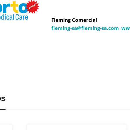
Fleming Comercial
fleming-sa@
fleming-sa.com
www
os