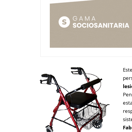
Est
per
les
Pen
est
res
sist
Fab