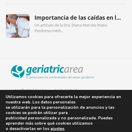
Importancia de las caídas en l...
Un artículo de la Dra. Diana Marcela Matiz
Perdomo,médi...
QUIÉNES SOMOS
PUBLICIDAD
Utilizamos cookies para ofrecerte la mejor experiencia en
nuestra web. Los datos personales
AVISO LEGAL
se utilizarán para la personalización de anuncios y las
cookies se podrán utilizar para
POLÍTICA DE COOKIES
publicidad personalizada y no personalizada. Puedes
aprender más sobre qué cookies utilizamos
POLÍTICA DE PRIVACIDAD
o desactivarlas en los
ajustes
.