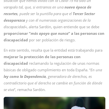
situación que hemos vivido con la Covid-19 ha sido un
varapalo tal, que, si entramos en una
nueva época de
recortes
, puede ser la puntilla para que el
Tercer Sector
desaparezca
y con él numerosas organizaciones de la
discapacidad
«, alerta Sardón, quien entiende que se debe
proporcionar “
más apoyo que nunca
” a las personas con
discapacidad
por ser población de riesgo.
En este sentido, resalta que la entidad está trabajando para
mejorar la protección de las personas con
discapacidad
reclamando la regulación de unas normas
básicas de obligado cumplimiento en toda España. “
En una
ley como la Dependencia
, generadora de derechos, es
contradictorio que el derecho se cambie en función de dónde
se viva
”, remacha Sardón.