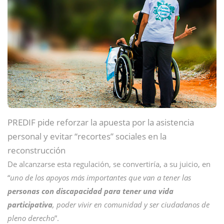
PREDIF pide reforzar la apuesta por la asistencia
personal y evitar “recortes” sociales en la
reconstrucción
De alcanzarse esta regulación, se convertiría, a su juicio, en
“
uno de los apoyos más importantes que van a tener las
personas con discapacidad para tener una vida
participativa
, poder vivir en comunidad y ser ciudadanos de
pleno derecho
”.