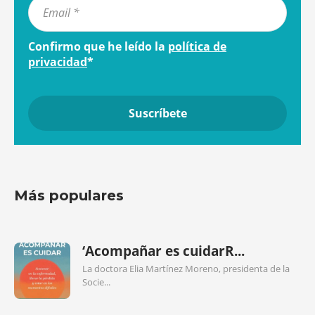
Confirmo que he leído la
política de
privacidad
*
Más populares
‘Acompañar es cuidarR...
La doctora Elia Martínez Moreno, presidenta de la
Socie...