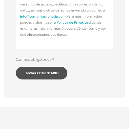
derechos de acceso, rectificación y supresión de los
datos, así como otros derechos enviando un correo a
info@
comunicacionycia.com
Para más información
puedes visitar nuestra
Política de Privacidad
donde
entontarás más información sobre dónde, cómo y por
qué almacenamos sus datos.
Campos obligatorios
*