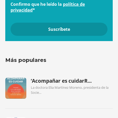
Confirmo que he leído la
política de
privacidad
*
Más populares
‘Acompañar es cuidarR...
La doctora Elia Martínez Moreno, presidenta de la
Socie...