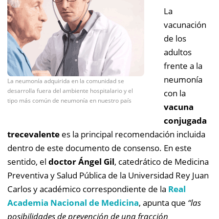
La
vacunación
de los
adultos
frente a la
neumonía
La neumonía adquirida en la comunidad se
desarrolla fuera del ambiente hospitalario y el
con la
tipo más común de neumonía en nuestro país
vacuna
conjugada
trecevalente
es la principal recomendación incluida
dentro de este documento de consenso. En este
sentido, el
doctor Ángel Gil
, catedrático de Medicina
Preventiva y Salud Pública de la Universidad Rey Juan
Carlos y académico correspondiente de la
Real
Academia Nacional de Medicina
, apunta que
“las
posibilidades de prevención de una fracción