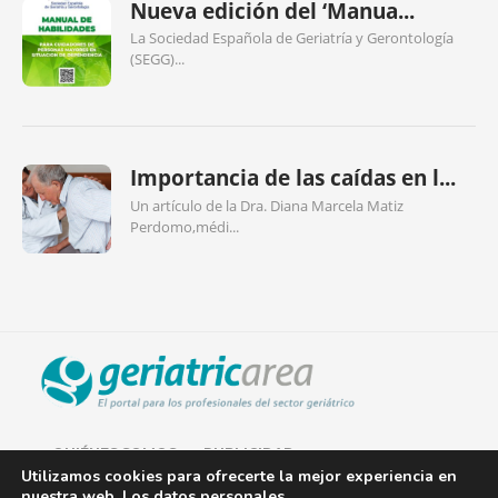
Nueva edición del ‘Manua...
La Sociedad Española de Geriatría y Gerontología
(SEGG)...
Importancia de las caídas en l...
Un artículo de la Dra. Diana Marcela Matiz
Perdomo,médi...
QUIÉNES SOMOS
PUBLICIDAD
Utilizamos cookies para ofrecerte la mejor experiencia en
nuestra web. Los datos personales
AVISO LEGAL