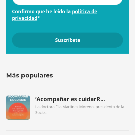
Confirmo que he leído la
política de
privacidad
*
Más populares
‘Acompañar es cuidarR...
La doctora Elia Martínez Moreno, presidenta de la
Socie...