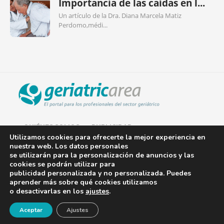
Importancia de las caídas en l...
Un artículo de la Dra. Diana Marcela Matiz
Perdomo,médi...
QUIÉNES SOMOS
PUBLICIDAD
Utilizamos cookies para ofrecerte la mejor experiencia en
nuestra web. Los datos personales
AVISO LEGAL
se utilizarán para la personalización de anuncios y las
cookies se podrán utilizar para
POLÍTICA DE COOKIES
publicidad personalizada y no personalizada. Puedes
aprender más sobre qué cookies utilizamos
POLÍTICA DE PRIVACIDAD
o desactivarlas en los
ajustes
.
¡Newsletter!
CONTACTO
Aceptar
Ajustes