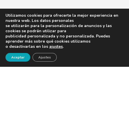
Nueva edición del ‘Manua...
Utilizamos cookies para ofrecerte la mejor experiencia en
La Sociedad Española de Geriatría y Gerontología
nuestra web. Los datos personales
(SEGG)...
se utilizarán para la personalización de anuncios y las
cookies se podrán utilizar para
publicidad personalizada y no personalizada. Puedes
aprender más sobre qué cookies utilizamos
o desactivarlas en los
ajustes
.
Importancia de las caídas en l...
¡Newsletter!
Aceptar
Ajustes
Un artículo de la Dra. Diana Marcela Matiz
Perdomo,médi...
QUIÉNES SOMOS
PUBLICIDAD