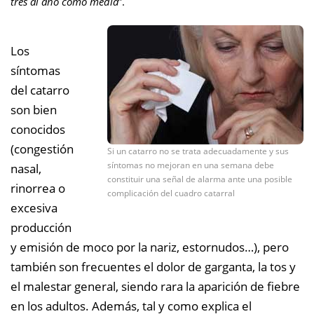
tres al año como media
”.
Los
síntomas
del catarro
son bien
conocidos
(congestión
Si un catarro no se trata adecuadamente y sus
síntomas no mejoran en una semana debe
nasal,
constituir una señal de alarma ante una posible
rinorrea o
complicación del cuadro catarral
excesiva
producción
y emisión de moco por la nariz, estornudos…), pero
también son frecuentes el dolor de garganta, la tos y
el malestar general, siendo rara la aparición de fiebre
en los adultos. Además, tal y como explica el