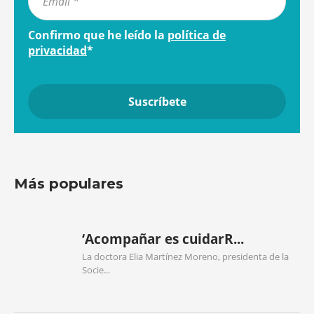
Confirmo que he leído la
política de
privacidad
*
Más populares
‘Acompañar es cuidarR...
La doctora Elia Martínez Moreno, presidenta de la
Socie...