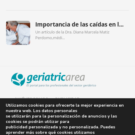
Importancia de las caídas en l...
Un artículo de la Dra. Diana Marcela Matiz
Perdomo,médi...
QUIÉNES SOMOS
PUBLICIDAD
Utilizamos cookies para ofrecerte la mejor experiencia en
nuestra web. Los datos personales
AVISO LEGAL
se utilizarán para la personalización de anuncios y las
cookies se podrán utilizar para
POLÍTICA DE COOKIES
publicidad personalizada y no personalizada. Puedes
aprender más sobre qué cookies utilizamos