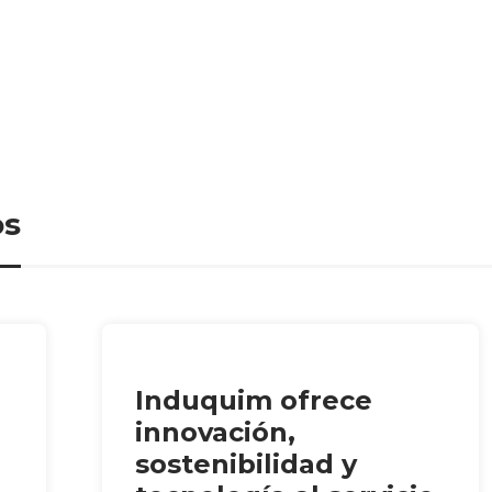
os
Induquim ofrece
innovación,
sostenibilidad y