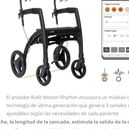
El andador Rollz Motion Rhythm incorpora un módulo 
tecnología de última generación que genera 3 señales 
ajustables según las necesidades de cada paciente
ha, la longitud de la zancada, estimula la salida de la